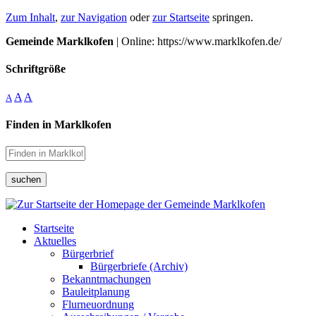
Zum Inhalt
,
zur Navigation
oder
zur Startseite
springen.
Gemeinde Marklkofen
| Online: https://www.marklkofen.de/
Schriftgröße
A
A
A
Finden in Marklkofen
suchen
Startseite
Aktuelles
Bürgerbrief
Bürgerbriefe (Archiv)
Bekanntmachungen
Bauleitplanung
Flurneuordnung