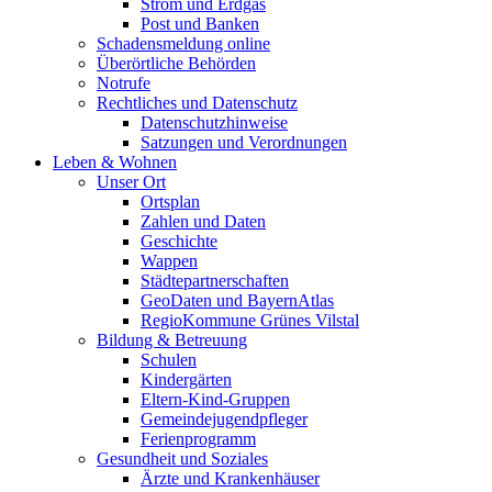
Strom und Erdgas
Post und Banken
Schadensmeldung online
Überörtliche Behörden
Notrufe
Rechtliches und Datenschutz
Datenschutzhinweise
Satzungen und Verordnungen
Leben & Wohnen
Unser Ort
Ortsplan
Zahlen und Daten
Geschichte
Wappen
Städtepartnerschaften
GeoDaten und BayernAtlas
RegioKommune Grünes Vilstal
Bildung & Betreuung
Schulen
Kindergärten
Eltern-Kind-Gruppen
Gemeindejugendpfleger
Ferienprogramm
Gesundheit und Soziales
Ärzte und Krankenhäuser