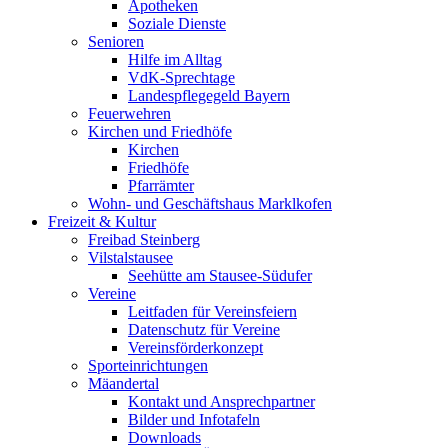
Apotheken
Soziale Dienste
Senioren
Hilfe im Alltag
VdK-Sprechtage
Landespflegegeld Bayern
Feuerwehren
Kirchen und Friedhöfe
Kirchen
Friedhöfe
Pfarrämter
Wohn- und Geschäftshaus Marklkofen
Freizeit & Kultur
Freibad Steinberg
Vilstalstausee
Seehütte am Stausee-Südufer
Vereine
Leitfaden für Vereinsfeiern
Datenschutz für Vereine
Vereinsförderkonzept
Sporteinrichtungen
Mäandertal
Kontakt und Ansprechpartner
Bilder und Infotafeln
Downloads