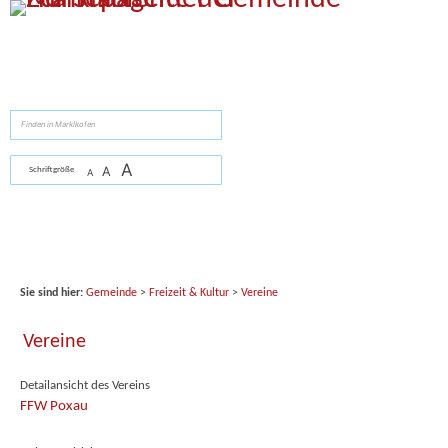
Zum Inhalt
,
zur Navigation
oder
zur Startseite
springen.
suchen
A
A
Schriftgröße
A
Sie sind hier:
Gemeinde
>
Freizeit & Kultur
>
Vereine
Vereine
Detailansicht des Vereins
FFW Poxau