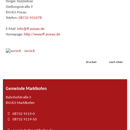
Holger Holzleitner
Siedlungsstraße 9
84163 Poxau
Telefon:
08732 931078
E-Mail:
info@ff-poxau.de
Homepage:
http://www.ff-poxau.de
zurück
drucken
nach oben
Gemeinde Marklkofen
Bahnhofstraße 5
84163 Marklkofen
08732 9119-0
08732 9119-50