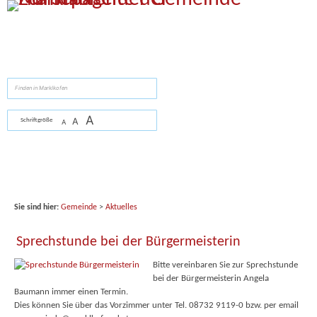
Zum Inhalt
,
zur Navigation
oder
zur Startseite
springen.
suchen
A
A
Schriftgröße
A
Sie sind hier:
Gemeinde
>
Aktuelles
Sprechstunde bei der Bürgermeisterin
Bitte vereinbaren Sie zur Sprechstunde
bei der Bürgermeisterin Angela
Baumann immer einen Termin.
Dies können Sie über das Vorzimmer unter Tel. 08732 9119-0 bzw. per email