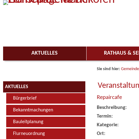
Zum Inhalt
,
zur Navigation
oder
zur Startseite
springen.
AKTUELLES
RATHAUS & SE
Sie sind hier:
Gemeinde
Veranstaltu
AKTUELLES
Repaircafe
Bürgerbrief
Beschreibung:
Bekanntmachungen
Termin:
Bauleitplanung
Kategorie:
Ort:
Flurneuordnung