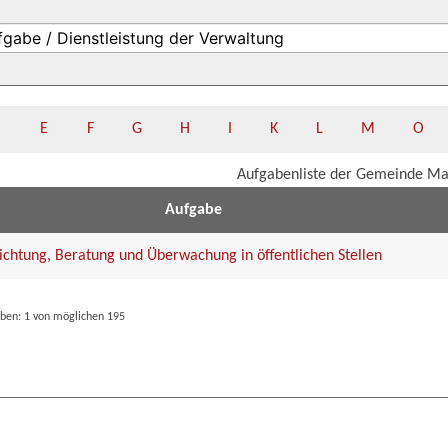
D
E
F
G
H
I
K
L
M
O
Aufgabenliste der Gemeinde Ma
Aufgabe
ichtung, Beratung und Überwachung in öffentlichen Stellen
aben: 1 von möglichen 195