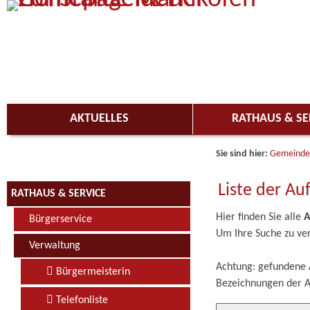
Zum Inhalt
,
zur Navigation
oder
zur Startseite
springen.
AKTUELLES
RATHAUS & SE
Sie sind hier:
Gemeinde
Liste der Au
RATHAUS & SERVICE
Hier finden Sie alle
A
Bürgerservice
Um Ihre Suche zu ver
Verwaltung
Achtung: gefundene A
Bürgermeisterin
Bezeichnungen der A
Telefonliste