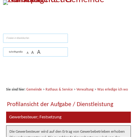
Zum Inhalt
,
zur Navigation
oder
zur Startseite
springen.
suchen
A
A
Schriftgröße
A
Sie sind hier:
Gemeinde
>
Rathaus & Service
>
Verwaltung
>
Was erledige ich wo
Profilansicht der Aufgabe / Dienstleistung
Gewerbesteuer; Festsetzung
Die Gewerbesteuer wird auf den Ertrag von Gewerbebetrieben erhoben