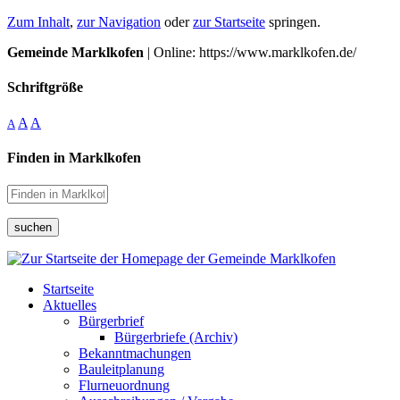
Zum Inhalt
,
zur Navigation
oder
zur Startseite
springen.
Gemeinde Marklkofen
| Online: https://www.marklkofen.de/
Schriftgröße
A
A
A
Finden in Marklkofen
suchen
Startseite
Aktuelles
Bürgerbrief
Bürgerbriefe (Archiv)
Bekanntmachungen
Bauleitplanung
Flurneuordnung