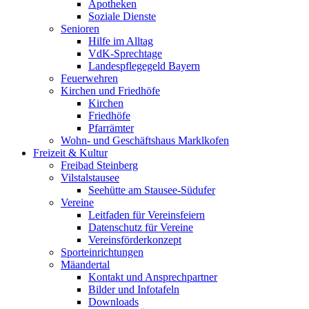
Apotheken
Soziale Dienste
Senioren
Hilfe im Alltag
VdK-Sprechtage
Landespflegegeld Bayern
Feuerwehren
Kirchen und Friedhöfe
Kirchen
Friedhöfe
Pfarrämter
Wohn- und Geschäftshaus Marklkofen
Freizeit & Kultur
Freibad Steinberg
Vilstalstausee
Seehütte am Stausee-Südufer
Vereine
Leitfaden für Vereinsfeiern
Datenschutz für Vereine
Vereinsförderkonzept
Sporteinrichtungen
Mäandertal
Kontakt und Ansprechpartner
Bilder und Infotafeln
Downloads