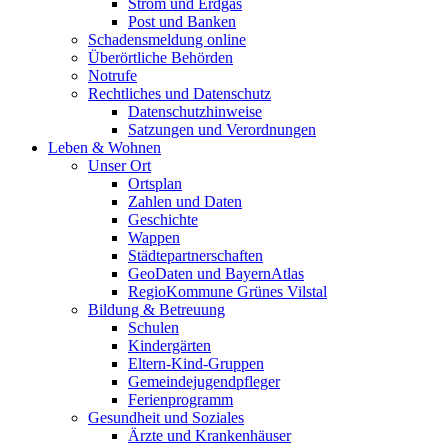
Strom und Erdgas
Post und Banken
Schadensmeldung online
Überörtliche Behörden
Notrufe
Rechtliches und Datenschutz
Datenschutzhinweise
Satzungen und Verordnungen
Leben & Wohnen
Unser Ort
Ortsplan
Zahlen und Daten
Geschichte
Wappen
Städtepartnerschaften
GeoDaten und BayernAtlas
RegioKommune Grünes Vilstal
Bildung & Betreuung
Schulen
Kindergärten
Eltern-Kind-Gruppen
Gemeindejugendpfleger
Ferienprogramm
Gesundheit und Soziales
Ärzte und Krankenhäuser