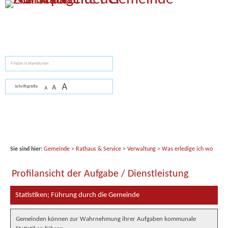
Zum Inhalt
,
zur Navigation
oder
zur Startseite
springen.
suchen
A
A
Schriftgröße
A
Sie sind hier:
Gemeinde
>
Rathaus & Service
>
Verwaltung
>
Was erledige ich wo
Profilansicht der Aufgabe / Dienstleistung
Statistiken; Führung durch die Gemeinde
Gemeinden können zur Wahrnehmung ihrer Aufgaben kommunale