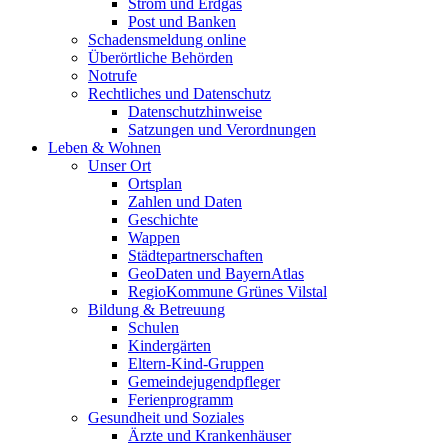
Strom und Erdgas
Post und Banken
Schadensmeldung online
Überörtliche Behörden
Notrufe
Rechtliches und Datenschutz
Datenschutzhinweise
Satzungen und Verordnungen
Leben & Wohnen
Unser Ort
Ortsplan
Zahlen und Daten
Geschichte
Wappen
Städtepartnerschaften
GeoDaten und BayernAtlas
RegioKommune Grünes Vilstal
Bildung & Betreuung
Schulen
Kindergärten
Eltern-Kind-Gruppen
Gemeindejugendpfleger
Ferienprogramm
Gesundheit und Soziales
Ärzte und Krankenhäuser