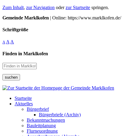
Zum Inhalt
,
zur Navigation
oder
zur Startseite
springen.
Gemeinde Marklkofen
| Online: https://www.marklkofen.de/
Schriftgröße
A
A
A
Finden in Marklkofen
suchen
Startseite
Aktuelles
Bürgerbrief
Bürgerbriefe (Archiv)
Bekanntmachungen
Bauleitplanung
Flurneuordnung