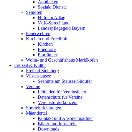
Apotheken
Soziale Dienste
Senioren
Hilfe im Alltag
VdK-Sprechtage
Landespflegegeld Bayern
Feuerwehren
Kirchen und Friedhöfe
Kirchen
Friedhöfe
Pfarrämter
Wohn- und Geschäftshaus Marklkofen
Freizeit & Kultur
Freibad Steinberg
Vilstalstausee
Seehütte am Stausee-Südufer
Vereine
Leitfaden für Vereinsfeiern
Datenschutz für Vereine
Vereinsförderkonzept
Sporteinrichtungen
Mäandertal
Kontakt und Ansprechpartner
Bilder und Infotafeln
Downloads