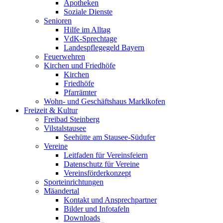
Apotheken
Soziale Dienste
Senioren
Hilfe im Alltag
VdK-Sprechtage
Landespflegegeld Bayern
Feuerwehren
Kirchen und Friedhöfe
Kirchen
Friedhöfe
Pfarrämter
Wohn- und Geschäftshaus Marklkofen
Freizeit & Kultur
Freibad Steinberg
Vilstalstausee
Seehütte am Stausee-Südufer
Vereine
Leitfaden für Vereinsfeiern
Datenschutz für Vereine
Vereinsförderkonzept
Sporteinrichtungen
Mäandertal
Kontakt und Ansprechpartner
Bilder und Infotafeln
Downloads