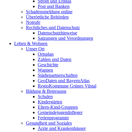
Strom und Erdgas
Post und Banken
Schadensmeldung online
Überörtliche Behörden
Notrufe
Rechtliches und Datenschutz
Datenschutzhinweise
Satzungen und Verordnungen
Leben & Wohnen
Unser Ort
Ortsplan
Zahlen und Daten
Geschichte
Wappen
Städtepartnerschaften
GeoDaten und BayernAtlas
RegioKommune Grünes Vilstal
Bildung & Betreuung
Schulen
Kindergärten
Eltern-Kind-Gruppen
Gemeindejugendpfleger
Ferienprogramm
Gesundheit und Soziales
Ärzte und Krankenhäuser