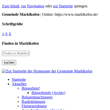
Zum Inhalt
,
zur Navigation
oder
zur Startseite
springen.
Gemeinde Marklkofen
| Online: https://www.marklkofen.de/
Schriftgröße
A
A
A
Finden in Marklkofen
suchen
Startseite
Aktuelles
Bürgerbrief
Bürgerbriefe (Archiv)
Bekanntmachungen
Bauleitplanung
Flurneuordnung