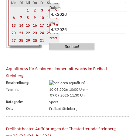
Mo
Di
Mi
Do
Fr
Sa
So
Datum
1
2
3
4
5
6
7
8
9
10
11
12
bis:
13
14
15
16
17
18
19
20
21
22
23
24
25
26
reset
27
28
29
30
31
Aquafitness für Senioren - immer mittwochs im Freibad
Steinberg
Beschreibung:
Termin:
10.06.2026 10:00 Uhr
–
09.09.2026 11:30 Uhr
Kategorie:
Sport
Ort:
Freibad Steinberg
Freilichttheater-Aufführungen der Theaterfreunde Steinberg