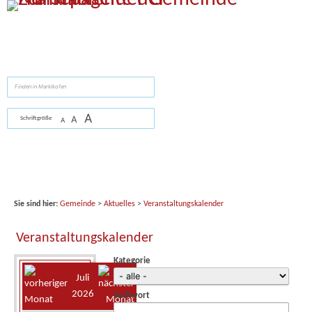
Zum Inhalt
,
zur Navigation
oder
zur Startseite
springen.
suchen
A
A
Schriftgröße
A
Sie sind hier:
Gemeinde
>
Aktuelles
>
Veranstaltungskalender
Veranstaltungskalender
Kategorie
Juli
2026
Suchwort