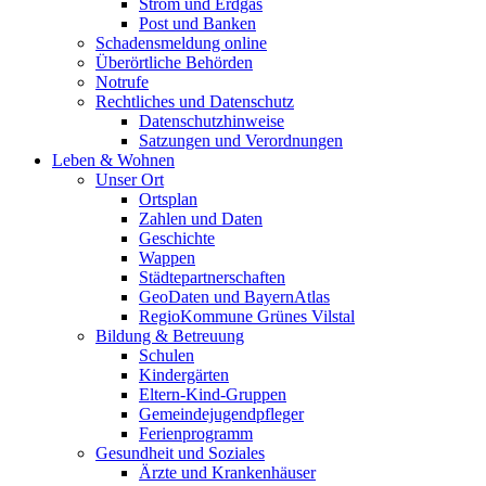
Strom und Erdgas
Post und Banken
Schadensmeldung online
Überörtliche Behörden
Notrufe
Rechtliches und Datenschutz
Datenschutzhinweise
Satzungen und Verordnungen
Leben & Wohnen
Unser Ort
Ortsplan
Zahlen und Daten
Geschichte
Wappen
Städtepartnerschaften
GeoDaten und BayernAtlas
RegioKommune Grünes Vilstal
Bildung & Betreuung
Schulen
Kindergärten
Eltern-Kind-Gruppen
Gemeindejugendpfleger
Ferienprogramm
Gesundheit und Soziales
Ärzte und Krankenhäuser