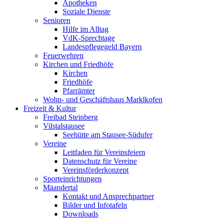
Apotheken
Soziale Dienste
Senioren
Hilfe im Alltag
VdK-Sprechtage
Landespflegegeld Bayern
Feuerwehren
Kirchen und Friedhöfe
Kirchen
Friedhöfe
Pfarrämter
Wohn- und Geschäftshaus Marklkofen
Freizeit & Kultur
Freibad Steinberg
Vilstalstausee
Seehütte am Stausee-Südufer
Vereine
Leitfaden für Vereinsfeiern
Datenschutz für Vereine
Vereinsförderkonzept
Sporteinrichtungen
Mäandertal
Kontakt und Ansprechpartner
Bilder und Infotafeln
Downloads