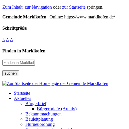
Zum Inhalt
,
zur Navigation
oder
zur Startseite
springen.
Gemeinde Marklkofen
| Online: https://www.marklkofen.de/
Schriftgröße
A
A
A
Finden in Marklkofen
suchen
Startseite
Aktuelles
Bürgerbrief
Bürgerbriefe (Archiv)
Bekanntmachungen
Bauleitplanung
Flurneuordnung