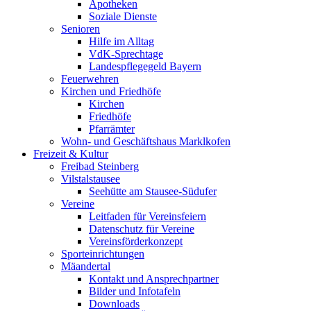
Apotheken
Soziale Dienste
Senioren
Hilfe im Alltag
VdK-Sprechtage
Landespflegegeld Bayern
Feuerwehren
Kirchen und Friedhöfe
Kirchen
Friedhöfe
Pfarrämter
Wohn- und Geschäftshaus Marklkofen
Freizeit & Kultur
Freibad Steinberg
Vilstalstausee
Seehütte am Stausee-Südufer
Vereine
Leitfaden für Vereinsfeiern
Datenschutz für Vereine
Vereinsförderkonzept
Sporteinrichtungen
Mäandertal
Kontakt und Ansprechpartner
Bilder und Infotafeln
Downloads