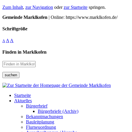
Zum Inhalt
,
zur Navigation
oder
zur Startseite
springen.
Gemeinde Marklkofen
| Online: https://www.marklkofen.de/
Schriftgröße
A
A
A
Finden in Marklkofen
suchen
Startseite
Aktuelles
Bürgerbrief
Bürgerbriefe (Archiv)
Bekanntmachungen
Bauleitplanung
Flurneuordnung