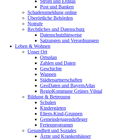
Strom und Erdgas
Post und Banken
Schadensmeldung online
Überörtliche Behörden
Notrufe
Rechtliches und Datenschutz
Datenschutzhinweise
Satzungen und Verordnungen
Leben & Wohnen
Unser Ort
Ortsplan
Zahlen und Daten
Geschichte
Wappen
Städtepartnerschaften
GeoDaten und BayernAtlas
RegioKommune Grünes Vilstal
Bildung & Betreuung
Schulen
Kindergärten
Eltern-Kind-Gruppen
Gemeindejugendpfleger
Ferienprogramm
Gesundheit und Soziales
Ärzte und Krankenhäuser