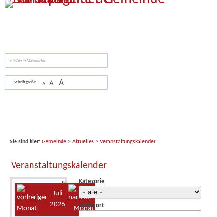
Zum Inhalt
,
zur Navigation
oder
zur Startseite
springen.
suchen
A
A
Schriftgröße
A
Sie sind hier:
Gemeinde
>
Aktuelles
>
Veranstaltungskalender
Veranstaltungskalender
Kategorie
Juli
2026
Suchwort