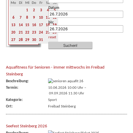
Mo
Di
Mi
Do
Fr
Sa
So
Datum
1
2
3
4
5
6
7
8
9
10
11
12
bis:
13
14
15
16
17
18
19
20
21
22
23
24
25
26
reset
27
28
29
30
31
Aquafitness für Senioren - immer mittwochs im Freibad
Steinberg
Beschreibung:
Termin:
10.06.2026 10:00 Uhr
–
09.09.2026 11:30 Uhr
Kategorie:
Sport
Ort:
Freibad Steinberg
Seefest Steinberg 2026