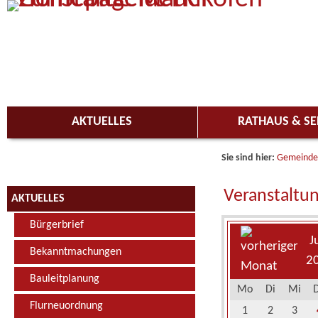
Zum Inhalt
,
zur Navigation
oder
zur Startseite
springen.
AKTUELLES
RATHAUS & SE
Sie sind hier:
Gemeinde
Veranstaltu
AKTUELLES
Bürgerbrief
J
Bekanntmachungen
2
Bauleitplanung
Mo
Di
Mi
Flurneuordnung
1
2
3