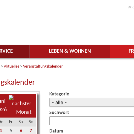
RVICE
LEBEN & WOHNEN
FR
>
Aktuelles
>
Veranstaltungskalender
ngskalender
Kategorie
uni
026
Suchwort
Do
Fr
Sa
So
4
5
6
7
Datum