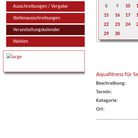
8
9
10
Ausschreibungen / Vergabe
15
16
17
Stellenausschreibungen
22
23
24
Veranstaltungskalender
29
30
Wahlen
Aquafitness für S
Beschreibung:
Termin:
Kategorie:
Ort: