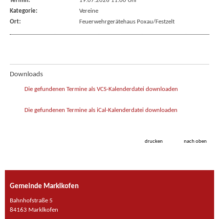
Termin:
19.07.2026 11:00 Uhr
Kategorie:
Vereine
Ort:
Feuerwehrgerätehaus Poxau/Festzelt
Downloads
Die gefundenen Termine als VCS-Kalenderdatei downloaden
Die gefundenen Termine als iCal-Kalenderdatei downloaden
drucken
nach oben
Gemeinde Marklkofen
Bahnhofstraße 5
84163 Marklkofen