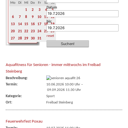
Mo
Di
Mi
Do
Fr
Sa
So
Datum
1
2
3
4
5
6
7
8
9
10
11
12
bis:
13
14
15
16
17
18
19
20
21
22
23
24
25
26
reset
27
28
29
30
31
Aquafitness für Senioren - immer mittwochs im Freibad
Steinberg
Beschreibung:
Termin:
10.06.2026 10:00 Uhr
–
09.09.2026 11:30 Uhr
Kategorie:
Sport
Ort:
Freibad Steinberg
Feuerwehrfest Poxau