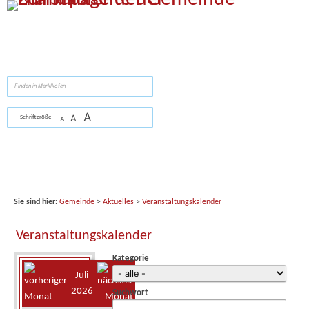
Zum Inhalt
,
zur Navigation
oder
zur Startseite
springen.
suchen
A
A
Schriftgröße
A
Sie sind hier:
Gemeinde
>
Aktuelles
>
Veranstaltungskalender
Veranstaltungskalender
Kategorie
Juli
2026
Suchwort