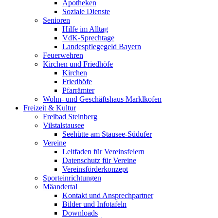
Apotheken
Soziale Dienste
Senioren
Hilfe im Alltag
VdK-Sprechtage
Landespflegegeld Bayern
Feuerwehren
Kirchen und Friedhöfe
Kirchen
Friedhöfe
Pfarrämter
Wohn- und Geschäftshaus Marklkofen
Freizeit & Kultur
Freibad Steinberg
Vilstalstausee
Seehütte am Stausee-Südufer
Vereine
Leitfaden für Vereinsfeiern
Datenschutz für Vereine
Vereinsförderkonzept
Sporteinrichtungen
Mäandertal
Kontakt und Ansprechpartner
Bilder und Infotafeln
Downloads