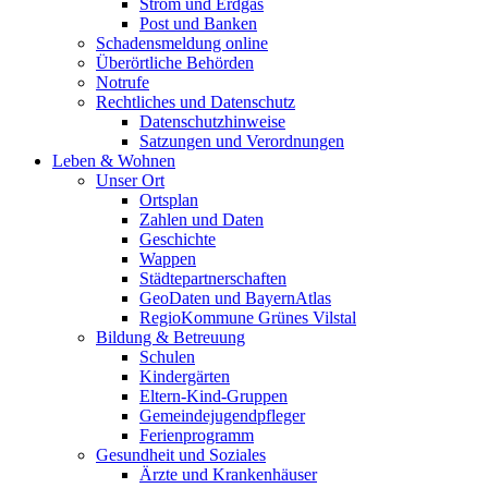
Strom und Erdgas
Post und Banken
Schadensmeldung online
Überörtliche Behörden
Notrufe
Rechtliches und Datenschutz
Datenschutzhinweise
Satzungen und Verordnungen
Leben & Wohnen
Unser Ort
Ortsplan
Zahlen und Daten
Geschichte
Wappen
Städtepartnerschaften
GeoDaten und BayernAtlas
RegioKommune Grünes Vilstal
Bildung & Betreuung
Schulen
Kindergärten
Eltern-Kind-Gruppen
Gemeindejugendpfleger
Ferienprogramm
Gesundheit und Soziales
Ärzte und Krankenhäuser