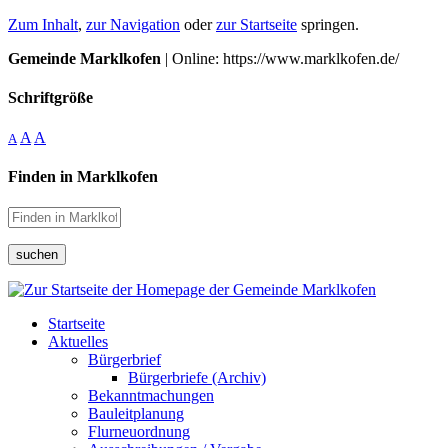
Zum Inhalt
,
zur Navigation
oder
zur Startseite
springen.
Gemeinde Marklkofen
| Online: https://www.marklkofen.de/
Schriftgröße
A
A
A
Finden in Marklkofen
suchen
Startseite
Aktuelles
Bürgerbrief
Bürgerbriefe (Archiv)
Bekanntmachungen
Bauleitplanung
Flurneuordnung