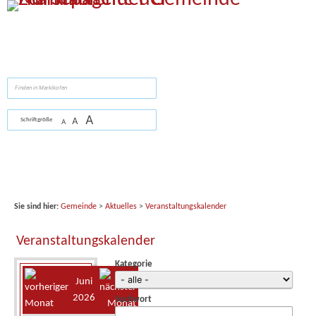
Zum Inhalt
,
zur Navigation
oder
zur Startseite
springen.
suchen
A
A
Schriftgröße
A
Sie sind hier:
Gemeinde
>
Aktuelles
>
Veranstaltungskalender
Veranstaltungskalender
Kategorie
Juni
2026
Suchwort