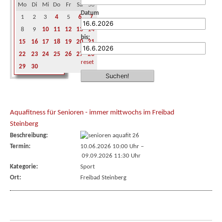
Mo
Di
Mi
Do
Fr
Sa
So
Datum
1
2
3
4
5
6
7
8
9
10
11
12
13
14
bis:
15
16
17
18
19
20
21
22
23
24
25
26
27
28
reset
29
30
Aquafitness für Senioren - immer mittwochs im Freibad
Steinberg
Beschreibung:
Termin:
10.06.2026 10:00 Uhr
–
09.09.2026 11:30 Uhr
Kategorie:
Sport
Ort:
Freibad Steinberg