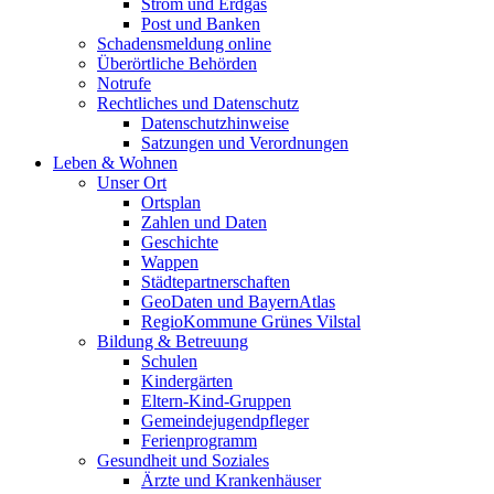
Strom und Erdgas
Post und Banken
Schadensmeldung online
Überörtliche Behörden
Notrufe
Rechtliches und Datenschutz
Datenschutzhinweise
Satzungen und Verordnungen
Leben & Wohnen
Unser Ort
Ortsplan
Zahlen und Daten
Geschichte
Wappen
Städtepartnerschaften
GeoDaten und BayernAtlas
RegioKommune Grünes Vilstal
Bildung & Betreuung
Schulen
Kindergärten
Eltern-Kind-Gruppen
Gemeindejugendpfleger
Ferienprogramm
Gesundheit und Soziales
Ärzte und Krankenhäuser