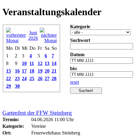
Veranstaltungskalender
Kategorie
Juni
2026
Suchwort
Mo
Di
Mi
Do
Fr
Sa
So
Datum
1
2
3
4
5
6
7
8
9
10
11
12
13
14
bis:
15
16
17
18
19
20
21
22
23
24
25
26
27
28
reset
29
30
Gartenfest der FFW Steinberg
Termin:
04.06.2026 11:00 Uhr
Kategorie:
Vereine
Ort:
Feuerwehrhaus Steinberg