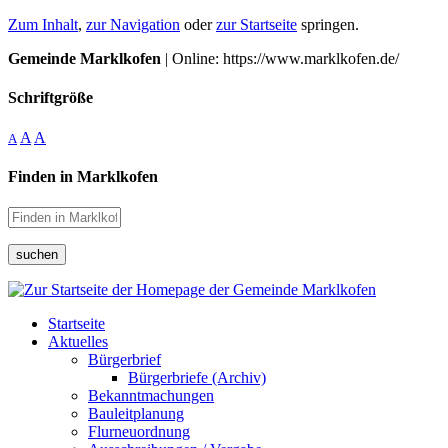
Zum Inhalt
,
zur Navigation
oder
zur Startseite
springen.
Gemeinde Marklkofen
| Online: https://www.marklkofen.de/
Schriftgröße
A
A
A
Finden in Marklkofen
suchen
Startseite
Aktuelles
Bürgerbrief
Bürgerbriefe (Archiv)
Bekanntmachungen
Bauleitplanung
Flurneuordnung