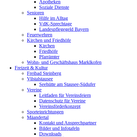
Apotheken
Soziale Dienste
Senioren
Hilfe im Alltag
VdK-Sprechtage
Landespflegegeld Bayern
Feuerwehren
Kirchen und Friedhöfe
Kirchen
Friedhöfe
Pfarrämter
Wohn- und Geschäftshaus Marklkofen
Freizeit & Kultur
Freibad Steinberg
Vilstalstausee
Seehütte am Stausee-Südufer
Vereine
Leitfaden für Vereinsfeiern
Datenschutz für Vereine
Vereinsförderkonzept
Sporteinrichtungen
Mäandertal
Kontakt und Ansprechpartner
Bilder und Infotafeln
Downloads